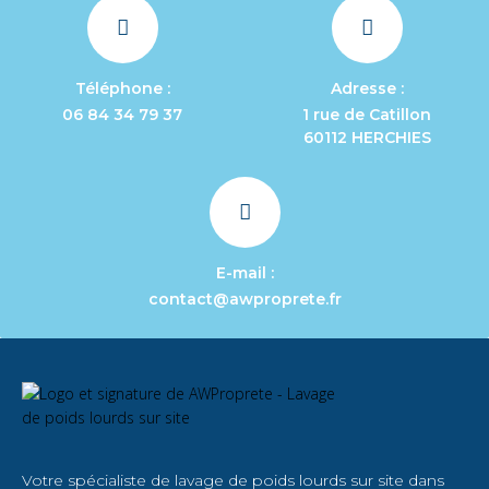
Téléphone :
Adresse :
06 84 34 79 37
1 rue de Catillon
60112 HERCHIES
E-mail :
contact@awproprete.fr
Votre spécialiste de lavage de poids lourds sur site dans